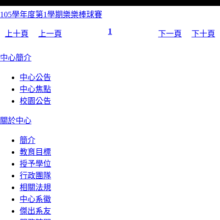
105學年度第1學期樂樂棒球賽
1
上十頁
上一頁
下一頁
下十頁
:::
中心簡介
中心公告
中心焦點
校園公告
關於中心
簡介
教育目標
授予學位
行政團隊
相關法規
中心系徽
傑出系友