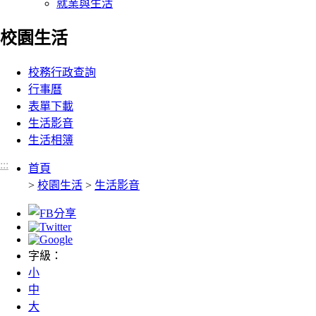
就業與生活
校園生活
:::
校務行政查詢
行事曆
表單下載
生活影音
生活相簿
:::
:::
首頁
>
校園生活
>
生活影音
字級：
小
中
大