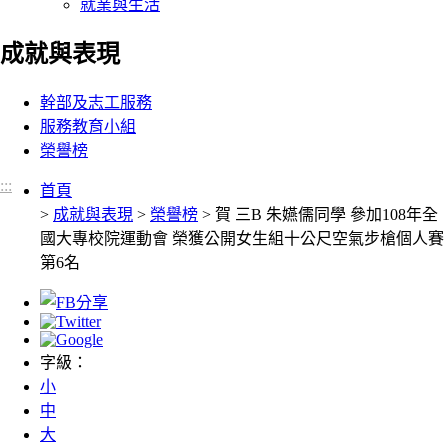
就業與生活
成就與表現
:::
幹部及志工服務
服務教育小組
榮譽榜
:::
:::
首頁
>
成就與表現
>
榮譽榜
> 賀 三B 朱嬿儒同學 參加108年全
國大專校院運動會 榮獲公開女生組十公尺空氣步槍個人賽
第6名
字級：
小
中
大