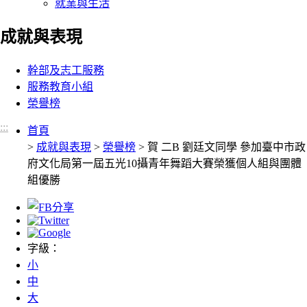
就業與生活
成就與表現
:::
幹部及志工服務
服務教育小組
榮譽榜
:::
:::
首頁
>
成就與表現
>
榮譽榜
> 賀 二B 劉廷文同學 參加臺中市政
府文化局第一屆五光10攝青年舞蹈大賽榮獲個人組與團體
組優勝
字級：
小
中
大